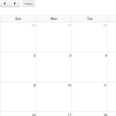
today
Sun
Mon
Tue
26
27
28
2
3
4
9
10
11
16
17
18